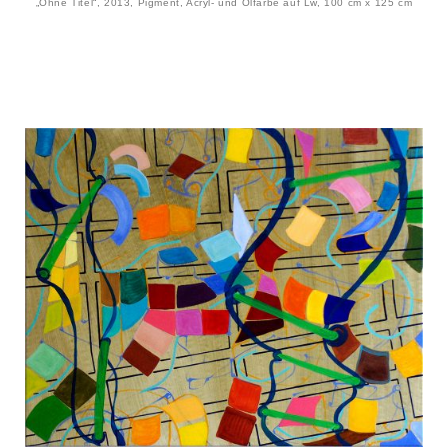
„Ohne Titel“, 2013, Pigment, Acryl- und Ölfarbe auf Lw, 100 cm x 125 cm